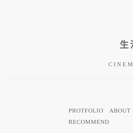
生
CINE
跳
PROTFOLIO
ABOUT
至
RECOMMEND
內