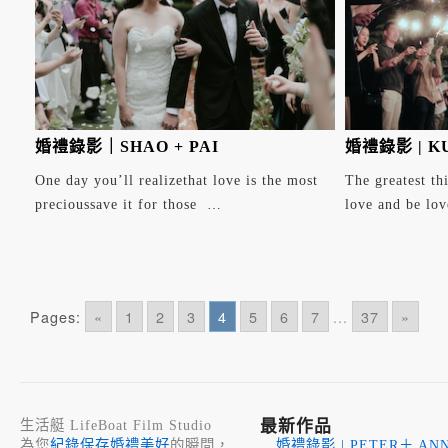
婚禮錄影｜SHAO + PAI
婚禮錄影 | KU
One day you’ll realizethat love is the most
The greatest thi
precioussave it for those …
love and be lo
Pages:
«
1
2
3
4
5
6
7
...
37
»
最新作品
生活艇 LifeBoat Film Studio
為您
紀錄保存婚禮美好
的瞬間，
婚禮錄影 | PETER＋ ANN