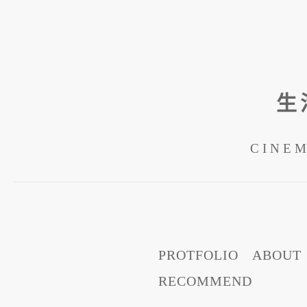
生
CINE
跳
PROTFOLIO
ABOUT
至
RECOMMEND
內