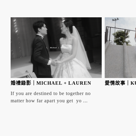
婚禮錄影｜MICHAEL + LAUREN
愛情故事｜KUA
If you are destined to be together no
matter how far apart you get yo ...